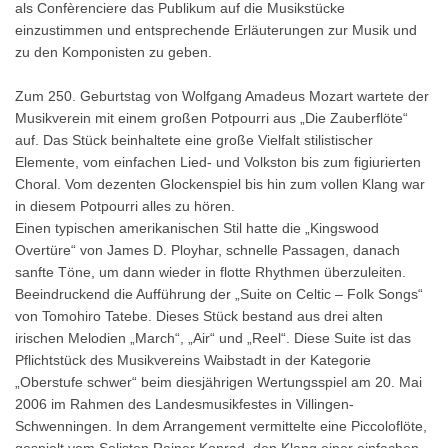
als Confèrenciere das Publikum auf die Musikstücke
einzustimmen und entsprechende Erläuterungen zur Musik und
zu den Komponisten zu geben.
Zum 250. Geburtstag von Wolfgang Amadeus Mozart wartete der
Musikverein mit einem großen Potpourri aus „Die Zauberflöte“
auf. Das Stück beinhaltete eine große Vielfalt stilistischer
Elemente, vom einfachen Lied- und Volkston bis zum figiurierten
Choral. Vom dezenten Glockenspiel bis hin zum vollen Klang war
in diesem Potpourri alles zu hören.
Einen typischen amerikanischen Stil hatte die „Kingswood
Overtüre“ von James D. Ployhar, schnelle Passagen, danach
sanfte Töne, um dann wieder in flotte Rhythmen überzuleiten.
Beeindruckend die Aufführung der „Suite on Celtic – Folk Songs“
von Tomohiro Tatebe. Dieses Stück bestand aus drei alten
irischen Melodien „March“, „Air“ und „Reel“. Diese Suite ist das
Pflichtstück des Musikvereins Waibstadt in der Kategorie
„Oberstufe schwer“ beim diesjährigen Wertungsspiel am 20. Mai
2006 im Rahmen des Landesmusikfestes in Villingen-
Schwenningen. In dem Arrangement vermittelte eine Piccoloflöte,
gespielt vom Solisten Rainer Konrad, den Klang einer einfachen