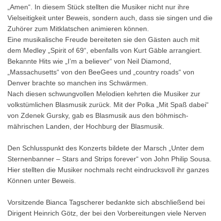
„Amen“. In diesem Stück stellten die Musiker nicht nur ihre
Vielseitigkeit unter Beweis, sondern auch, dass sie singen und die
Zuhörer zum Mitklatschen animieren können.
Eine musikalische Freude bereiteten sie den Gästen auch mit
dem Medley „Spirit of 69“, ebenfalls von Kurt Gäble arrangiert.
Bekannte Hits wie „I’m a believer“ von Neil Diamond,
„Massachusetts“ von den BeeGees und „country roads“ von
Denver brachte so manchen ins Schwärmen.
Nach diesen schwungvollen Melodien kehrten die Musiker zur
volkstümlichen Blasmusik zurück. Mit der Polka „Mit Spaß dabei“
von Zdenek Gursky, gab es Blasmusik aus den böhmisch-
mährischen Landen, der Hochburg der Blasmusik.
Den Schlusspunkt des Konzerts bildete der Marsch „Unter dem
Sternenbanner – Stars and Strips forever“ von John Philip Sousa.
Hier stellten die Musiker nochmals recht eindrucksvoll ihr ganzes
Können unter Beweis.
Vorsitzende Bianca Tagscherer bedankte sich abschließend bei
Dirigent Heinrich Götz, der bei den Vorbereitungen viele Nerven