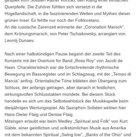
Querpfeife. Die Zuhörer fühlten sich versetzt in die
Hügellandschaft, in die faszinierenden Weiten und Mythen dieser
grünen Insel. Es fehlte nur noch der Folkloretanz.
An die russische Zarenzeit erinnerte der „Coronation Marsch“,
dem Krönungsmarsch, von Peter Tschaikowsky, arrangiert von
Leontij Dunaev.
Nach einer halbstündigen Pause begann der zweite Teil des
Konzerts mit der Overture for Band „Ross Roy“ von Jacob de
Haan. Charakteristisch war die fortschreitende rhythmische
Bewegung im Bassregister und im Schlagzeug, mit der „Tempo di
Marcia“ anfing. Orientalische Töne bildeten den Übergang zum
Schluss, der anfangs getragen, aber danach in festlichen,
wirkungsvollen Schlusstakten mündete. Bei diesem Stück
handelte es sich um das Selbstwahlstück der Musikkapelle beim
diesjährigen Wertungsspiel. Als Saxophon-Solisten wirkten hier
Hans-Dieter Flaig und Denise Flaig.
Mitsingen erlaubt war beim Medley „Spiritual and Folk“ von Kurt
Gäble, einer geistlichen und volkstümlichen Musik aus Amerika
mit dem bekannten Spiritual „Swing low“, „Banks of the Ohio“ und