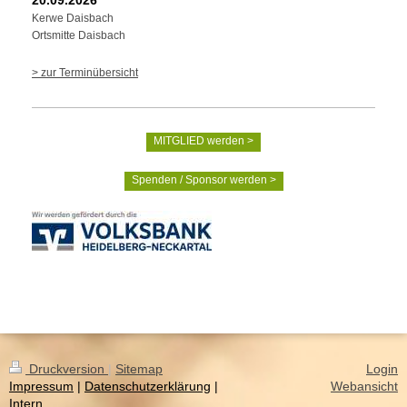
Kerwe Daisbach
Ortsmitte Daisbach
> zur Terminübersicht
MITGLIED werden >
Spenden / Sponsor werden >
Druckversion
|
Sitemap
Login
Impressum
|
Datenschutzerklärung
|
Webansicht
Intern