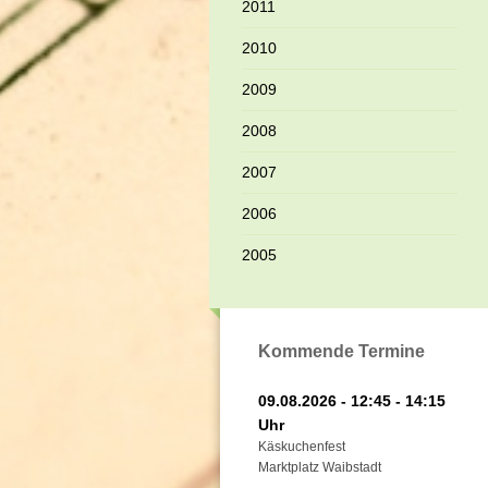
2011
2010
2009
2008
2007
2006
2005
Kommende Termine
09.08.2026 - 12:45 - 14:15
Uhr
Käskuchenfest
Marktplatz Waibstadt