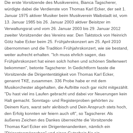
Die erste Vorsitzende des Musikvereins, Bianca Tagscherer,
würdigte dabei die Verdienste von Thomas Karl Ecker, der seit 1.
Januar 1975 aktiver Musiker beim Musikverein Waibstadt ist, vom
13. Januar 1985 bis 26. Januar 2003 aktiver Beisitzer im
Verwaltungsrat und vom 26. Januar 2003 bis 29. Januar 2012
zweiter Vorsitzender des Vereins war. Den Taktstock von Heinrich
Götz habe Ecker beim 25. Frühjahrskonzert am 25. April 2010
übernommen und die Tradition Frühjahrskonzert, wie sie bestand,
weiter aufrecht erhalten. "Ich muss ehrlich sagen, das
Frühjahrskonzert hat einen solch hohen und schönen Stellenwert
bekommen", betonte Tagscherer. In Gedichtform fasste die
Vorsitzende die Dirigententätigkeit von Thomas Karl Ecker,
genannt TKE, zusammen. 336 Probe habe er mit dem
Musikorchester abgehalten, die Auftritte noch gar nicht mitgezählt.
"Du hast viel ins Laufen gebracht und dabei vor Neuerungen kein
Halt gemacht. Sonntags- und Registerproben gehörten zu
Deinem Kurs, warst sehr akribisch und Dein Anspruch stets hoch,
den Erfolg konnten wir feiern auch oft", so Tagscherer. Als
äußeres Zeichen des Dankes überreichte die Vorsitzende
Thomas Karl Ecker ein Dirigentenandenken, nämlich ein
"Dirigentenmännchen" und einen Gutschein für ein